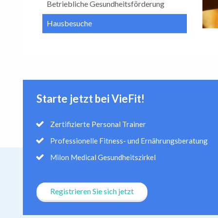
Betriebliche Gesundheitsförderung
Hausbesuche
Starte jetzt bei VieFit!
Zertifizierte Personal Trainer
Professionelle Fitness- und Ernährungsberatung
Milon Medical Gesundheitszirkel
Registrieren Sie sich jetzt