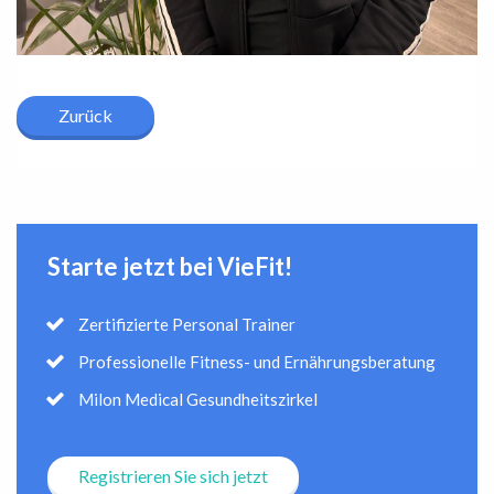
Zurück
Starte jetzt bei VieFit!
Zertifizierte Personal Trainer
Professionelle Fitness- und Ernährungsberatung
Milon Medical Gesundheitszirkel
Registrieren Sie sich jetzt