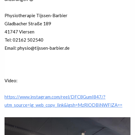
Physiotherapie Tijssen-Barbier
Gladbacher Straße 189
41747 Viersen
Tel: 02162 502540
Email: physio@tijssen-barbier.de
Video:
https://www.instagram.com/reel/DFC8GumI847/?
utm_source=ig_web_copy_link&igsh=MzRlODBiNWFlZA==