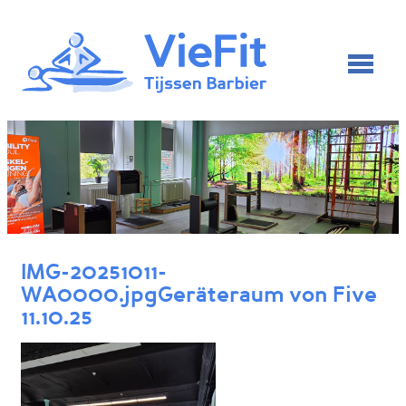
IMG-20251011-
WA0000.jpgGeräteraum von Five
11.10.25