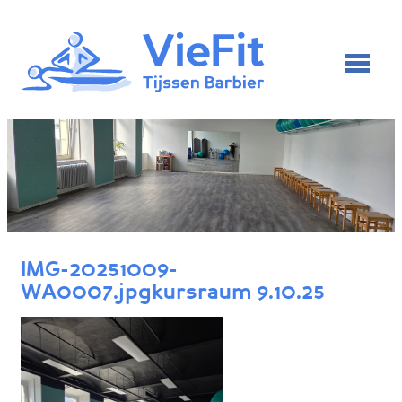
IMG-20251009-
WA0007.jpgkursraum 9.10.25