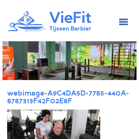
webimage-A9C4DA5D-7785-440A-
8787313F42F02E8F